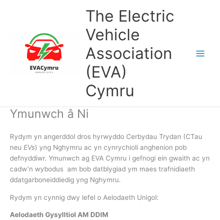
Skip
Main
The Electric
to
Men
content
Vehicle
Association
(EVA)
Cymru
Ymunwch â Ni
Rydym yn angerddol dros hyrwyddo Cerbydau Trydan (CTau
neu
EVs
) yng Nghymru ac yn cynrychioli anghenion pob
defnyddiwr. Ymunwch ag EVA Cymru i gefnogi ein gwaith ac yn
cadw’n wybodus am bob datblygiad ym maes trafnidiaeth
ddatgarboneiddiedig yng Nghymru.
Rydym yn cynnig dwy lefel o Aelodaeth Unigol:
Aelodaeth Gysylltiol AM DDIM