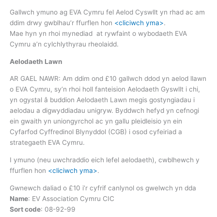
Gallwch ymuno ag EVA Cymru fel Aelod Cyswllt yn rhad ac am
ddim drwy gwblhau’r ffurflen hon
<cliciwch yma>
.
Mae hyn yn rhoi mynediad at rywfaint o wybodaeth EVA
Cymru a’n cylchlythyrau rheolaidd.
Aelodaeth Lawn
AR GAEL NAWR: Am ddim ond £10 gallwch ddod yn aelod llawn
o EVA Cymru, sy’n rhoi holl fanteision Aelodaeth Gyswllt i chi,
yn ogystal â buddion Aelodaeth Lawn megis gostyngiadau i
aelodau a digwyddiadau unigryw. Byddwch hefyd yn cefnogi
ein gwaith yn uniongyrchol ac yn gallu pleidleisio yn ein
Cyfarfod Cyffredinol Blynyddol (CGB) i osod cyfeiriad a
strategaeth EVA Cymru.
I ymuno (neu uwchraddio eich lefel aelodaeth), cwblhewch y
ffurflen hon
<cliciwch yma>
.
Gwnewch daliad o £10 i’r cyfrif canlynol os gwelwch yn dda
Name
: EV Association Cymru CIC
Sort code
: 08-92-99