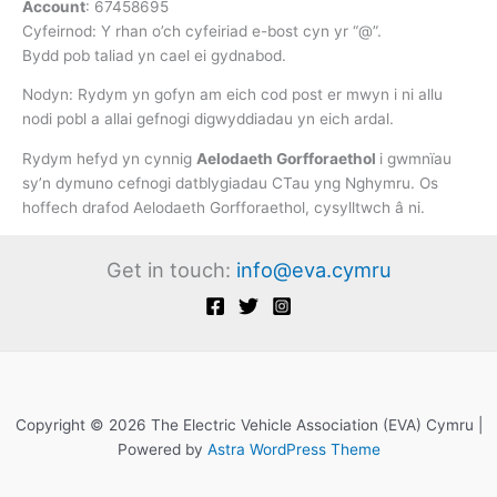
Account
: 67458695
Cyfeirnod: Y rhan o’ch cyfeiriad e-bost cyn yr “@”.
Bydd pob taliad yn cael ei gydnabod.
Nodyn: Rydym yn gofyn am eich cod post er mwyn i ni allu
nodi pobl a allai gefnogi digwyddiadau yn eich ardal.
Rydym hefyd yn cynnig
Aelodaeth Gorfforaethol
i gwmnïau
sy’n dymuno cefnogi datblygiadau CTau yng Nghymru. Os
hoffech drafod Aelodaeth Gorfforaethol, cysylltwch â ni.
Get in touch:
info@eva.cymru
Copyright © 2026 The Electric Vehicle Association (EVA) Cymru |
Powered by
Astra WordPress Theme